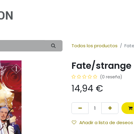
Inicio
Cómic
Ilustración
Novela
Infan
Todos los productos
Fate
Fate/strange F
(0 reseña)
14,94
€
Añadir a lista de deseos