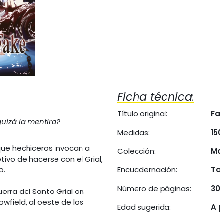
Ficha técnica:
Título original:
Fa
quizá la mentira?
Medidas:
15
 que hechiceros invocan a
Colección:
M
etivo de hacerse con el Grial,
o.
Encuadernación:
Ta
Número de páginas:
3
erra del Santo Grial en
wfield, al oeste de los
Edad sugerida:
A 