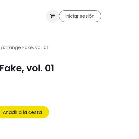
til
Merchandising
Packs
Ofertas
Iniciar sesión
Club de lectura
Con
/strange Fake, vol. 01
ake, vol. 01
Añadir a la cesta