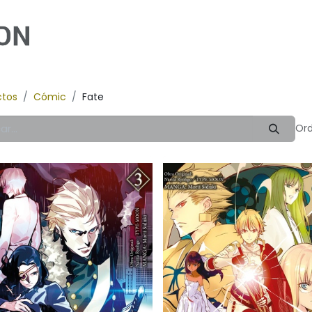
Inicio
Cómic
Ilustración
Novela
Infan
ctos
Cómic
Fate
Ord