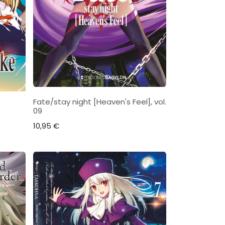
Fate/stay night [Heaven's Feel], vol.
09
10,95
€