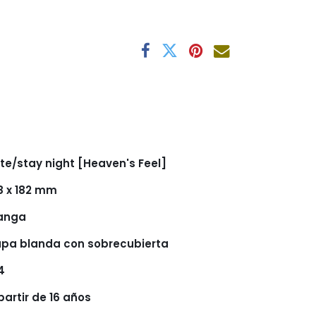
te/stay night [Heaven's Feel]
8 x 182 mm
anga
pa blanda con sobrecubierta
4
partir de 16 años