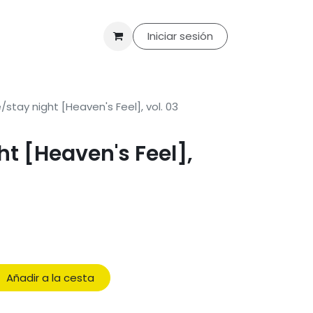
til
Merchandising
Packs
Ofertas
Iniciar sesión
Club de lectura
Con
/stay night [Heaven's Feel], vol. 03
ht [Heaven's Feel],
Añadir a la cesta