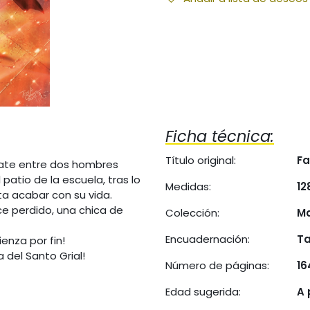
Ficha técnica:
Título original:
Fa
mbate entre dos hombres
patio de la escuela, tras lo
Medidas:
12
nta acabar con su vida.
e perdido, una chica de
Colección:
M
Encuadernación:
Ta
ienza por fin!
 del Santo Grial!
Número de páginas:
16
Edad sugerida:
A 