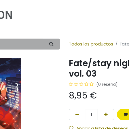
Inicio
Cómic
Ilustración
Novela
Infan
Todos los productos
Fate
Fate/stay nig
vol. 03
(0 reseña)
8,95
€
Añadir a lista de deseos