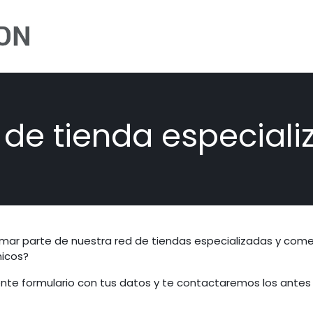
Inicio
Cómic
Ilustración
Novela
Infan
 de tienda especial
rmar parte de nuestra red de tiendas especializadas y comen
nicos?
iente formulario con tus datos y te contactaremos los antes 