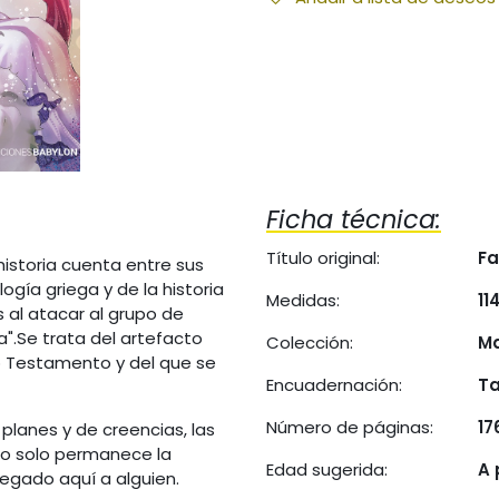
Ficha técnica:
Título original:
Fa
historia cuenta entre sus
ogía griega y de la historia
Medidas:
11
 al atacar al grupo de
a".Se trata del artefacto
Colección:
M
o Testamento y del que se
Encuadernación:
Ta
Número de páginas:
17
planes y de creencias, las
no solo permanece la
Edad sugerida:
A 
regado aquí a alguien.