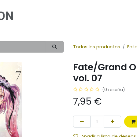
Inicio
Cómic
Ilustración
Novela
Infan
Todos los productos
Fat
Fate/Grand Or
vol. 07
(0 reseña)
7,95
€
Añadir a lista de deseos