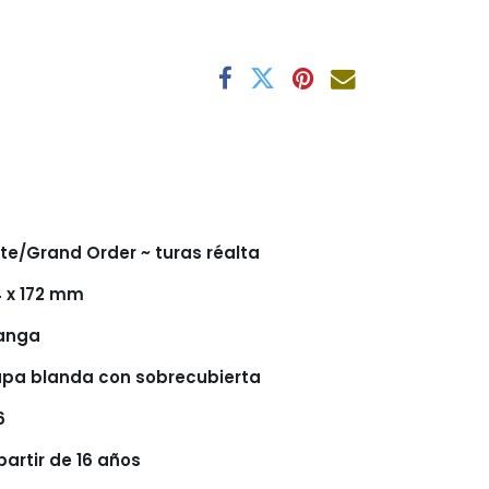
te/Grand Order ~ turas réalta
4 x 172 mm
anga
pa blanda con sobrecubierta
6
partir de 16 años