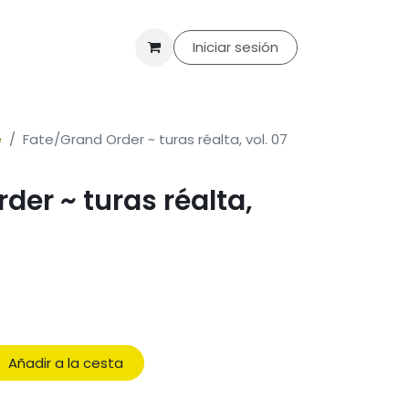
til
Merchandising
Packs
Ofertas
Iniciar sesión
Club de lectura
Con
e
Fate/Grand Order ~ turas réalta, vol. 07
der ~ turas réalta,
Añadir a la cesta