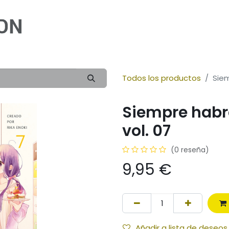
Inicio
Cómic
Ilustración
Novela
Infan
Todos los productos
Siem
Siempre habr
vol. 07
(0 reseña)
9,95
€
Añadir a lista de deseos