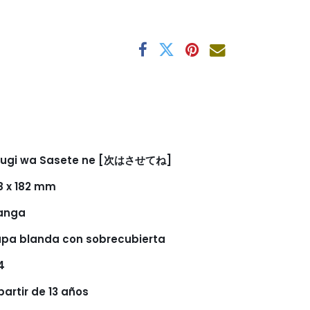
sugi wa Sasete ne [次はさせてね]
8 x 182 mm
anga
pa blanda con sobrecubierta
4
partir de 13 años