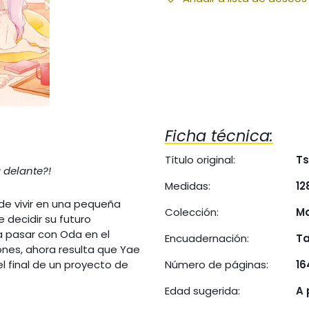
Ficha técnica:
Título original:
T
 delante?!
Medidas:
12
de vivir en una pequeña
Colección:
M
 decidir su futuro
a pasar con Oda en el
Encuadernación:
Ta
ones, ahora resulta que Yae
l final de un proyecto de
Número de páginas:
16
Edad sugerida:
A 