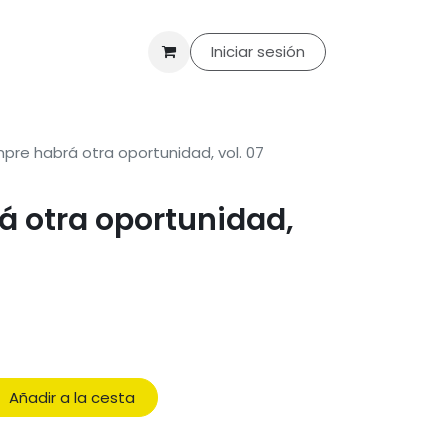
til
Merchandising
Packs
Ofertas
Iniciar sesión
Club de lectura
Con
pre habrá otra oportunidad, vol. 07
á otra oportunidad,
Añadir a la cesta