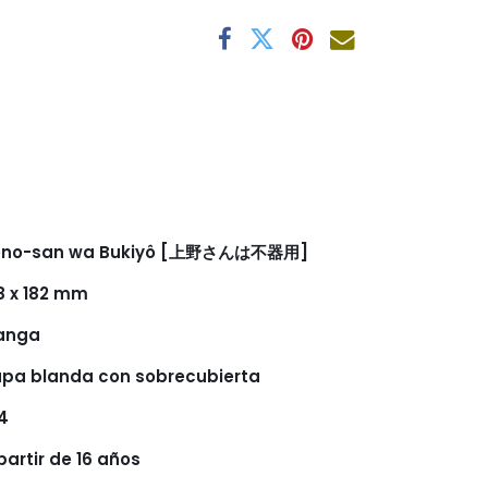
eno-san wa Bukiyô [上野さんは不器用]
8 x 182 mm
anga
pa blanda con sobrecubierta
4
partir de 16 años