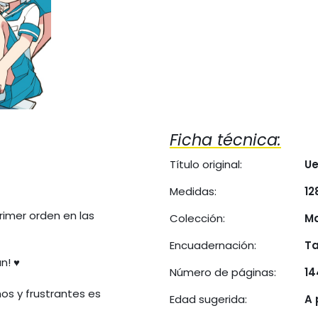
Ficha técnica:
Título original:
U
Medidas:
12
rimer orden en las
Colección:
M
Encuadernación:
Ta
! ♥️
Número de páginas:
14
os y frustrantes es
Edad sugerida:
A 