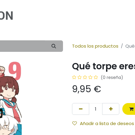
Inicio
Cómic
Ilustración
Novela
Infan
Todos los productos
Qué 
Qué torpe eres
(0 reseña)
9,95
€
Añadir a lista de deseos