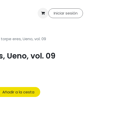
til
Merchandising
Packs
Ofertas
Iniciar sesión
Club de lectura
Con
torpe eres, Ueno, vol. 09
, Ueno, vol. 09
Añadir a la cesta